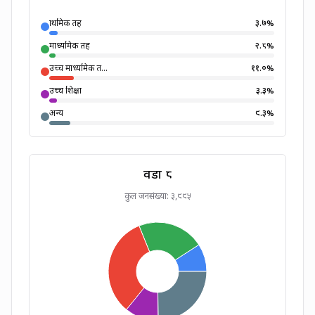
प्राथमिक तह
३.७
%
माध्यमिक तह
२.८
%
उच्च माध्यमिक त...
११.०
%
उच्च शिक्षा
३.३
%
अन्य
९.३
%
वडा ८
कुल जनसंख्या:
३,९९५