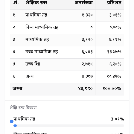
क्र.सं.
शैक्षिक स्तर
जनसंख्या
प्रतिशत
१
प्राथमिक तह
१,३२०
३.०१
%
२
निम्न माध्यमिक तह
०
०.००
%
३
माध्यमिक तह
३,१२०
७.११
%
४
उच्च माध्यमिक तह
६,०४३
१३.७७
%
५
उच्च शिक्षा
२,७१९
६.२०
%
६
अन्य
४,५९७
१०.४७
%
जम्मा
४३,८९०
१००.००
%
शैक्षिक स्तर विवरण
प्राथमिक तह
३.०१
%