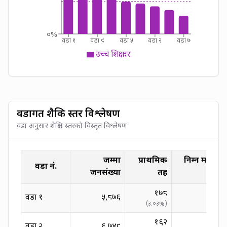
०%
वडा १
वडा ९
वडा ५
वडा २
वडा ७
उच्च शिक्षा दर
वडागत शैक्षिक स्तर विश्लेषण
वडा अनुसार शैक्षिक स्तरको विस्तृत विश्लेषण
जम्मा
प्राथमिक
निम्न माध्यम
वडा नं.
जनसंख्या
तह
१७८
वडा
१
५,८७६
(
३.०३
%)
(
०.००
१६२
वडा
२
६,७४९