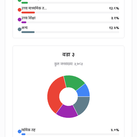
उच्च माध्यमिक त...
१३.९
%
उच्च शिक्षा
५.१
%
अन्य
१३.४
%
वडा ३
कुल जनसंख्या:
५,७९५
प्राथमिक तह
४.०
%