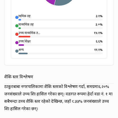
प्राथमिक तह
३.१
%
माध्यमिक तह
३.०
%
उच्च माध्यमिक त...
१४.१
%
उच्च शिक्षा
६.६
%
अन्य
११.१
%
शैक्षिक स्तर विश्लेषण
ठाकुरबाबा नगरपालिकामा शैक्षिक स्तरको विश्लेषण गर्दा, समग्रमा
६.२०
%
जनसंख्याले उच्च शिक्षा हासिल गरेका छन्। वडागत रूपमा हेर्दा वडा नं.
१
मा
सबैभन्दा उच्च शैक्षिक स्तर रहेको देखिन्छ, जहाँ
९.५५
% जनसंख्याले उच्च
शिक्षा हासिल गरेका छन्।