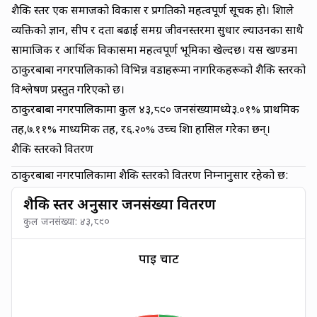
शैक्षिक स्तर एक समाजको विकास र प्रगतिको महत्वपूर्ण सूचक हो। शिक्षाले
व्यक्तिको ज्ञान, सीप र दक्षता बढाई समग्र जीवनस्तरमा सुधार ल्याउनका साथै
सामाजिक र आर्थिक विकासमा महत्वपूर्ण भूमिका खेल्दछ। यस खण्डमा
ठाकुरबाबा नगरपालिकाको विभिन्न वडाहरूमा नागरिकहरूको शैक्षिक स्तरको
विश्लेषण प्रस्तुत गरिएको छ।
ठाकुरबाबा नगरपालिकामा कुल
४३,८९०
जनसंख्यामध्ये
३.०१
% प्राथमिक
तह,
७.११
% माध्यमिक तह, र
६.२०
% उच्च शिक्षा हासिल गरेका छन्।
शैक्षिक स्तरको वितरण
ठाकुरबाबा नगरपालिकामा शैक्षिक स्तरको वितरण निम्नानुसार रहेको छ:
शैक्षिक स्तर अनुसार जनसंख्या वितरण
कुल जनसंख्या:
४३,८९०
पाई चार्ट