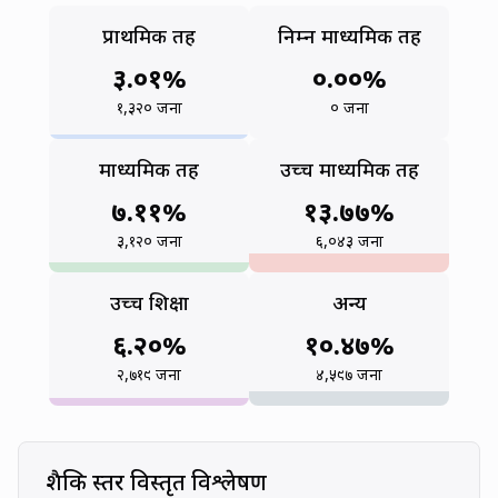
Primary Level
Lower S
प्राथमिक तह
निम्न माध्यमिक तह
३.०१
%
०.००
%
(
1,320
people)
(
0
people)
१,३२०
जना
०
जना
Secondary Level
Higher 
माध्यमिक तह
उच्च माध्यमिक तह
७.११
%
१३.७७
%
(
3,120
people)
(
6,043
people)
३,१२०
जना
६,०४३
जना
Higher Education
Other
उच्च शिक्षा
अन्य
६.२०
%
१०.४७
%
(
2,719
people)
(
4,597
people)
२,७१९
जना
४,५९७
जना
Detailed Educational
शैक्षिक स्तर विस्तृत विश्लेषण