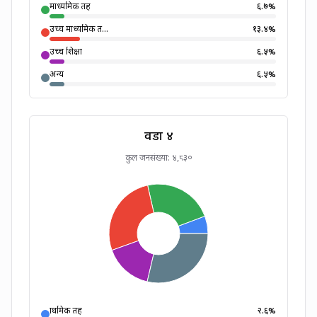
माध्यमिक तह
६.७
%
उच्च माध्यमिक त...
१३.४
%
उच्च शिक्षा
६.५
%
अन्य
६.५
%
वडा ४
कुल जनसंख्या:
४,८३०
प्राथमिक तह
२.६
%