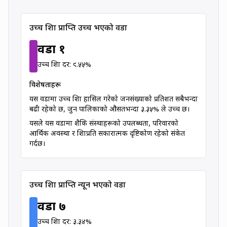
Ward with Highest Higher
उच्च शिक्षा प्राप्ति उच्च भएको वडा
वडा
१
9.55
% higher education rate
उच्च शिक्षा दर:
९.५५
%
विशेषताहरू
यस वडामा उच्च शिक्षा हासिल गरेको जनसंख्याको प्रतिशत सबैभन्दा
बढी रहेको छ, जुन पालिकाको औसतभन्दा
३.३५
% ले उच्च छ।
यसले यस वडामा शैक्षिक संस्थाहरूको उपलब्धता, परिवारको
आर्थिक अवस्था र शिक्षाप्रति सकारात्मक दृष्टिकोण रहेको संकेत
गर्दछ।
Ward with Low Higher Edu
उच्च शिक्षा प्राप्ति न्यून भएको वडा
वडा
७
3.34
% higher education rate
उच्च शिक्षा दर:
३.३४
%