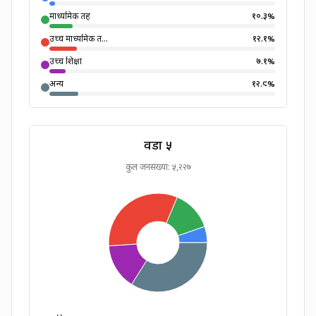
माध्यमिक तह
१०.३
%
उच्च माध्यमिक त...
१२.१
%
उच्च शिक्षा
७.१
%
अन्य
१२.९
%
वडा ५
कुल जनसंख्या:
५,२२७