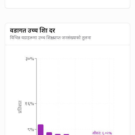
वडागत उच्च शिक्षा दर
विभिन्न वडाहरूमा उच्च शिक्षा प्राप्त जनसंख्याको तुलना
३०%
प्रतिशत
१६%
८%
औसत: ६.०२%