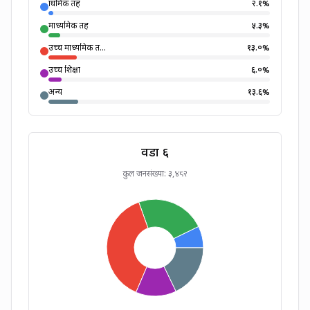
प्राथमिक तह
२.१
%
माध्यमिक तह
५.३
%
उच्च माध्यमिक त...
१३.०
%
उच्च शिक्षा
६.०
%
अन्य
१३.६
%
वडा ६
कुल जनसंख्या:
३,४८२