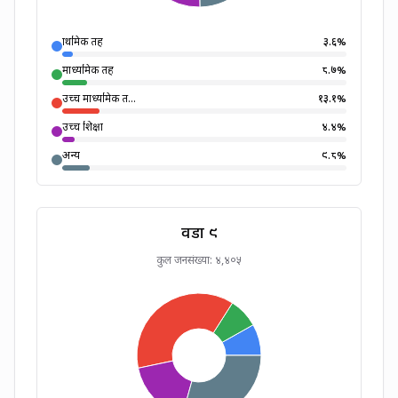
प्राथमिक तह
३.६
%
माध्यमिक तह
८.७
%
उच्च माध्यमिक त...
१३.१
%
उच्च शिक्षा
४.४
%
अन्य
९.८
%
वडा ९
कुल जनसंख्या:
४,४०५