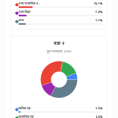
उच्च माध्यमिक त...
१६.८
%
उच्च शिक्षा
९.५
%
अन्य
८.९
%
वडा २
कुल जनसंख्या:
६,७४९
प्राथमिक तह
२.४
%
माध्यमिक तह
६.६
%