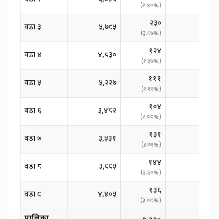
(
२.४०
%)
(
०.००
२३०
वडा
३
५,७९५
(
३.९७
%)
(
०.००
१२४
वडा
४
४,८३०
(
२.५७
%)
(
०.००
१११
वडा
५
५,२२७
(
२.१२
%)
(
०.००
१०४
वडा
६
३,४८२
(
२.९९
%)
(
०.००
१३१
वडा
७
३,५३१
(
३.७१
%)
(
०.००
१४४
वडा
८
३,९९५
(
३.६०
%)
(
०.००
१३६
वडा
९
४,४०५
(
३.०९
%)
(
०.००
पालिका