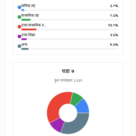
प्राथमिक तह
३.०
%
माध्यमिक तह
९.६
%
उच्च माध्यमिक त...
१५.८
%
उच्च शिक्षा
५.६
%
अन्य
७.४
%
वडा ७
कुल जनसंख्या:
३,५३१