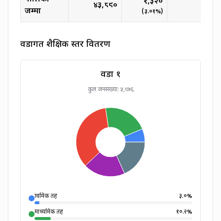
१,३२०
४३,८९०
जम्मा
(
३.०१
%)
(
०.००
वडागत शैक्षिक स्तर वितरण
वडा १
कुल जनसंख्या:
५,८७६
प्राथमिक तह
३.०
%
माध्यमिक तह
१०.२
%